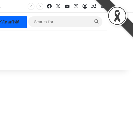
Facebook
X
YouTube
Instagram
Log In
Random Article
Sidebar
.
Search
น์โหลดไฟล์
for