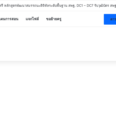
ี หลักสูตรพัฒนาสมรรถนะดิจิทัลระดับพื้นฐาน สพฐ. DC1 – DC7 รับวุฒิบัตร สพฐ
แผนการสอน
แจกไฟล์
ขอย้ายครู
ดาว