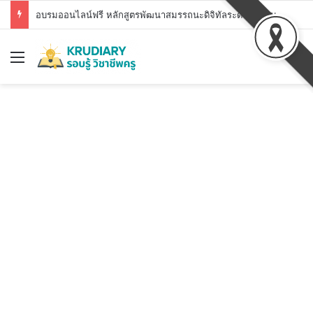
อบรมออนไลน์ฟรี หลักสูตรพัฒนาสมรรถนะดิจิทัลระดับพื้นฐาน สพฐ. DC1 – DC7 รับวุฒิบัตร สพฐ.
Menu
S