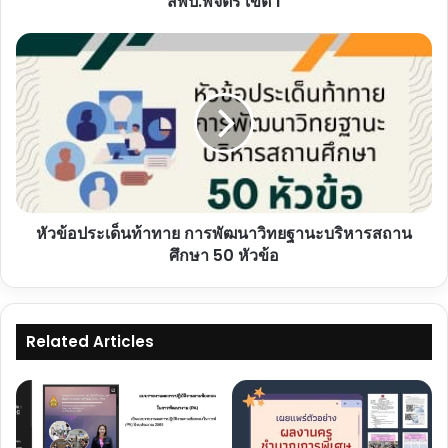
สพป.พิจิตร เขต 1
รู้
ด้วย
หัวข้อ
กระบวนการ
ประเด็น
M4H
ท้าทาย
Model
การ
บริหาร
พัฒนา
จัดการ
วิทยฐานะ
เรียน
บริหาร
รู้
สถาน
เชิง
ศึกษา
รุก
หัวข้อประเด็นท้าทาย การพัฒนาวิทยฐานะบริหารสถาน
50
เพื่อ
หัวข้อ
ศึกษา 50 หัวข้อ
พัฒนา
ทักษะ
ศตวรรษ
ที่
Related Articles
21
ของ
ผู้
เรียน
ระดับ