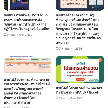
ปฐมวัย
โดย
โรงเรียน
เผยแพร่ ตัวอย่าง E-Portfolio
เผยแพร่ตัวอย่าง ผลงานครู
อนุบาล
ครบทุกองค์ประกอบการส่ง
ชำนาญการพิเศษ ด้านที่ 1 และ
วังทรายพูน
วิทยฐานะ การประเมินผลการ
ด้านที่ 2 ประเมินผลงานเลื่อน
สพป.พิจิตร
ปฏิบัติงาน โดยครูอรนี อิ่มเสถียร
วิทยฐานะ ในระบบ DPA โดย
เขต
นายนชา วารี (ครูฮัท) ผ่านครู
26 พฤษภาคม 2566
1
ชำนาญการพิเศษ รร.สตรียะลา
สพม.ยะลา
7 พฤษภาคม 2566
แจกไฟล์โปรแกรม คำนวนระยะ
เวลาการดำรงตำแหน่ง เพื่อขอมี
แจกไฟล์ โปรแกรมคำนวณเวลา
และเลื่อนวิทยฐานะ ตามหลัก
ทำวิทยฐานะ วPA ไฟล์ Excel
เกณฑ์ PA กรอกวันที่ดำรง
ตำแหน่ง เช็กทันที โดย
12 กุมภาพันธ์ 2566
สพม.มหาสารคาม