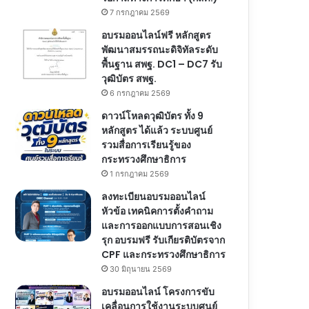
7 กรกฎาคม 2569
อบรมออนไลน์ฟรี หลักสูตร
พัฒนาสมรรถนะดิจิทัลระดับ
พื้นฐาน สพฐ. DC1 – DC7 รับ
วุฒิบัตร สพฐ.
6 กรกฎาคม 2569
ดาวน์โหลดวุฒิบัตร ทั้ง 9
หลักสูตร ได้แล้ว ระบบศูนย์
รวมสื่อการเรียนรู้ของ
กระทรวงศึกษาธิการ
1 กรกฎาคม 2569
ลงทะเบียนอบรมออนไลน์
หัวข้อ เทคนิคการตั้งคำถาม
และการออกแบบการสอนเชิง
รุก อบรมฟรี รับเกียรติบัตรจาก
CPF และกระทรวงศึกษาธิการ
30 มิถุนายน 2569
อบรมออนไลน์ โครงการขับ
เคลื่อนการใช้งานระบบศูนย์