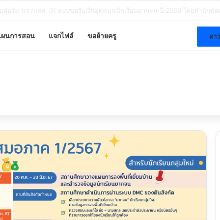
ี หลักสูตรพัฒนาสมรรถนะดิจิทัลระดับพื้นฐาน สพฐ. DC1 – DC7 รับวุฒิบัตร สพฐ
แผนการสอน
แจกไฟล์
ขอย้ายครู
ดาว