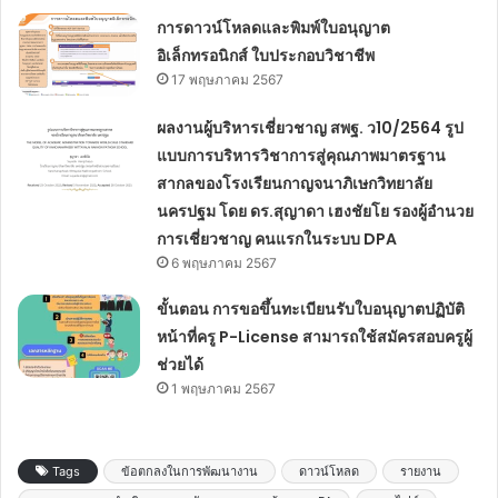
การดาวน์โหลดและพิมพ์ใบอนุญาต
อิเล็กทรอนิกส์ ใบประกอบวิชาชีพ
17 พฤษภาคม 2567
ผลงานผู้บริหารเชี่ยวชาญ สพฐ. ว10/2564 รูป
แบบการบริหารวิชาการสู่คุณภาพมาตรฐาน
สากลของโรงเรียนกาญจนาภิเษกวิทยาลัย
นครปฐม โดย ดร.สุญาดา เฮงชัยโย รองผู้อำนวย
การเชี่ยวชาญ คนแรกในระบบ DPA
6 พฤษภาคม 2567
ขั้นตอน การขอขึ้นทะเบียนรับใบอนุญาตปฏิบัติ
หน้าที่ครู P-License สามารถใช้สมัครสอบครูผู้
ช่วยได้
1 พฤษภาคม 2567
Tags
ข้อตกลงในการพัฒนางาน
ดาวน์โหลด
รายงาน