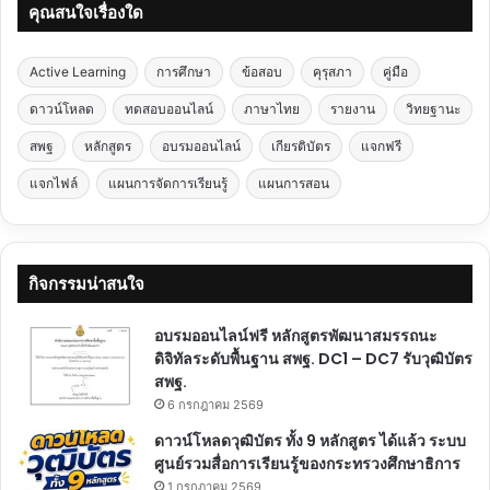
คุณสนใจเรื่องใด
Active Learning
การศึกษา
ข้อสอบ
คุรุสภา
คู่มือ
ดาวน์โหลด
ทดสอบออนไลน์
ภาษาไทย
รายงาน
วิทยฐานะ
สพฐ
หลักสูตร
อบรมออนไลน์
เกียรติบัตร
แจกฟรี
แจกไฟล์
แผนการจัดการเรียนรู้
แผนการสอน
กิจกรรมน่าสนใจ
อบรมออนไลน์ฟรี หลักสูตรพัฒนาสมรรถนะ
ดิจิทัลระดับพื้นฐาน สพฐ. DC1 – DC7 รับวุฒิบัตร
สพฐ.
6 กรกฎาคม 2569
ดาวน์โหลดวุฒิบัตร ทั้ง 9 หลักสูตร ได้แล้ว ระบบ
ศูนย์รวมสื่อการเรียนรู้ของกระทรวงศึกษาธิการ
1 กรกฎาคม 2569