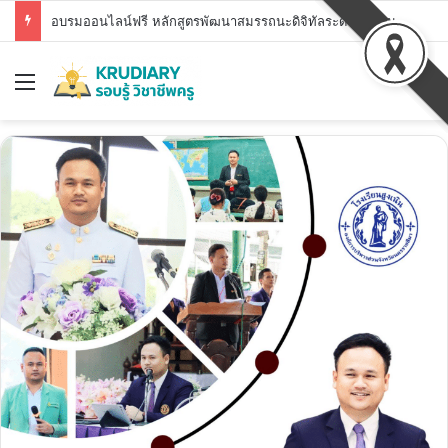
อบรมออนไลน์ฟรี หลักสูตรพัฒนาสมรรถนะดิจิทัลระดับพื้นฐาน สพฐ. DC1 – DC7 รับวุฒิบัตร สพฐ.
Menu
Se