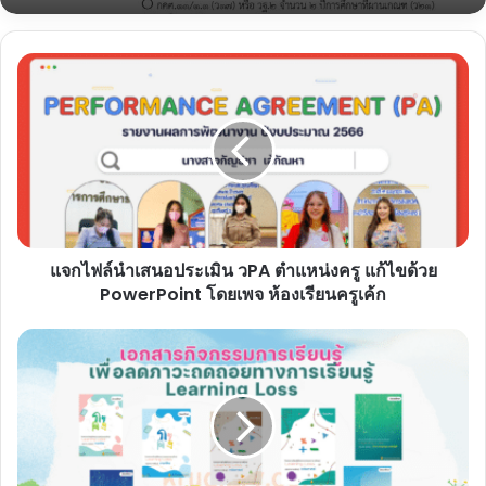
แจก
ไฟล์
ดาวน์โหลดไฟล์ ข้อมูลนำเข้าระบบ DPA ไฟล์
word แก้ไขได้
นำ
เสนอ
ประเมิน
วPA
ตำแหน่ง
ครู
แก้ไข
แจกไฟล์นำเสนอประเมิน วPA ตำแหน่งครู แก้ไขด้วย
ด้วย
PowerPoint
PowerPoint โดยเพจ ห้องเรียนครูเค้ก
โดย
เพจ
ดาวน์โหลด
ห้องเรียน
ไฟล์
ครู
เอกสาร
เค้ก
กิจกรรม
การ
เรียน
รู้