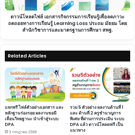
เพื่อ
ลด
ดาวน์โหลดไฟล์ เอกสารกิจกรรมการเรียนรู้เพื่อลดภาวะ
ภาวะ
ถดถอย
ถดถอยทางการเรียนรู้ Learning Loss ประถม มัธยม โดย
ทางการ
สำนักวิชาการและมาตรฐานการศึกษา สพฐ.
เรียน
รู้
Learning
Loss
Related Articles
ประถม
มัธยม
โดย
สำนัก
วิชาการ
และ
มาตรฐาน
การ
แจกฟรี ไฟล์ตัวอย่างเอกสาร และ
รวม 5 ตัวอย่าง ผลงานด้านที่ 1
ศึกษา
หลักฐานร่องรอย ผลงานขอมี
และ ด้านที่ 2 ครูชำนาญการ
สพฐ.
เลื่อนวิทยฐานะ นำเข้าสู่ระบบ
พิเศษ ที่ผ่านการประเมิน ระบบ
DPA
DPA แล้ว ดาวน์โหลดฟรี เป็น
แนวทาง
3 กรกฎาคม 2566