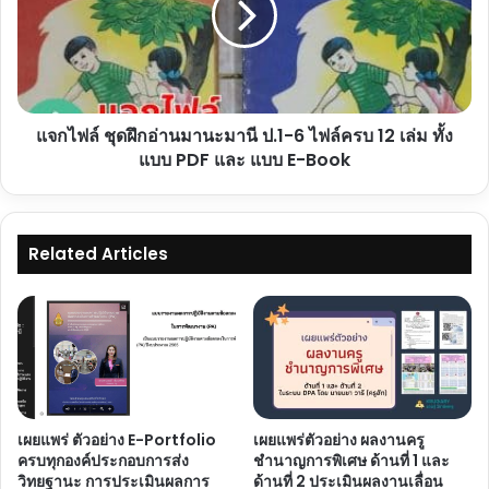
อ่าน
มานะ
มานี
ป.1-
6
แจกไฟล์ ชุดฝึกอ่านมานะมานี ป.1-6 ไฟล์ครบ 12 เล่ม ทั้ง
ไฟล์
ครบ
แบบ PDF และ แบบ E-Book
12
เล่ม
ทั้ง
แบบ
Related Articles
PDF
และ
แบบ
E-
Book
เผยแพร่ ตัวอย่าง E-Portfolio
เผยแพร่ตัวอย่าง ผลงานครู
ครบทุกองค์ประกอบการส่ง
ชำนาญการพิเศษ ด้านที่ 1 และ
วิทยฐานะ การประเมินผลการ
ด้านที่ 2 ประเมินผลงานเลื่อน