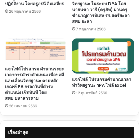
ปฏิบัติงาน โดยครูอรนี อิ่มเสถียร
วิทยฐานะ ในระบบ DPA โดย
นายนชา วารี (ครูฮัท) ผ่านครู
26 พฤษภาคม 2566
ชำนาญการพิเศษ รร.สตรียะลา
สพม.ยะลา
7 พฤษภาคม 2566
แจกไฟล์โปรแกรม คำนวนระยะ
เวลาการดำรงตำแหน่ง เพื่อขอมี
แจกไฟล์ โปรแกรมคำนวณเวลา
และเลื่อนวิทยฐานะ ตามหลัก
ทำวิทยฐานะ วPA ไฟล์ Excel
เกณฑ์ PA กรอกวันที่ดำรง
ตำแหน่ง เช็กทันที โดย
12 กุมภาพันธ์ 2566
สพม.มหาสารคาม
26 เมษายน 2566
เรื่องล่าสุด