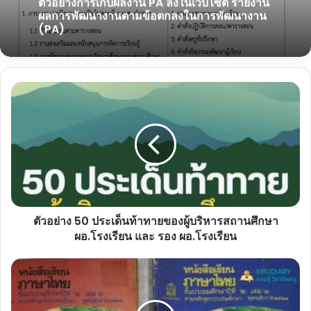
ตัวอย่างการเก็บผลงาน PA ลงในเว็บไซต์ รายงาน
ผลการพัฒนางานตามข้อตกลงในการพัฒนางาน
(PA)
ตัวอย่าง
50
ประเด็น
ท้าทาย
ของ
ผู้
บริหาร
สถาน
ศึกษา
ตัวอย่าง 50 ประเด็นท้าทายของผู้บริหารสถานศึกษา
ผอ.โรงเรียน
และ
ผอ.โรงเรียน และ รอง ผอ.โรงเรียน
รอง
ผอ.โรงเรียน
แจก
ไฟล์
ชุด
ฝึก