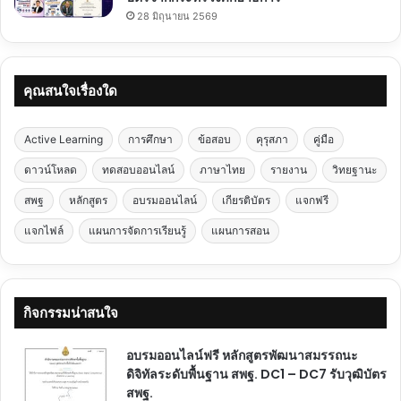
28 มิถุนายน 2569
คุณสนใจเรื่องใด
Active Learning
การศึกษา
ข้อสอบ
คุรุสภา
คู่มือ
ดาวน์โหลด
ทดสอบออนไลน์
ภาษาไทย
รายงาน
วิทยฐานะ
สพฐ
หลักสูตร
อบรมออนไลน์
เกียรติบัตร
แจกฟรี
แจกไฟล์
แผนการจัดการเรียนรู้
แผนการสอน
กิจกรรมน่าสนใจ
อบรมออนไลน์ฟรี หลักสูตรพัฒนาสมรรถนะ
ดิจิทัลระดับพื้นฐาน สพฐ. DC1 – DC7 รับวุฒิบัตร
สพฐ.