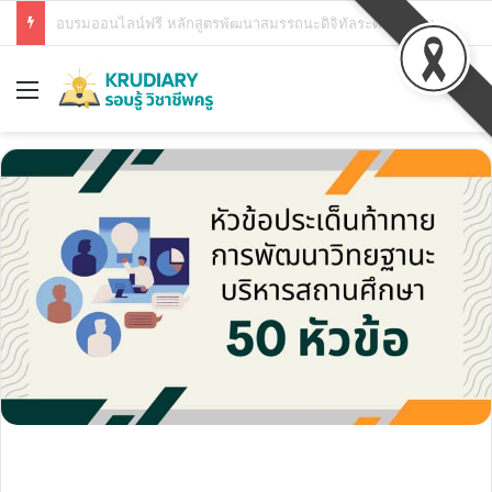
ดาวน์โหลดวุฒิบัตร ทั้ง 9 หลักสูตร ได้แล้ว ระบบศูนย์รวมสื่อการเรียนรู้ของกระทรวงศึกษาธิการ
Menu
Se