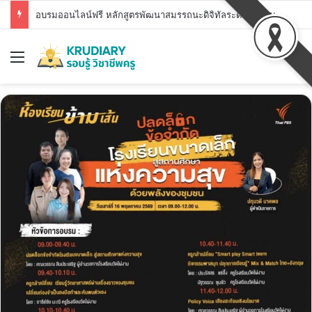
อบรมออนไลน์ฟรี หลักสูตรพัฒนาสมรรถนะดิจิทัลระดับพื้นฐาน สพฐ. DC1 – DC7 รับวุฒิบัตร สพฐ.
Menu
Se