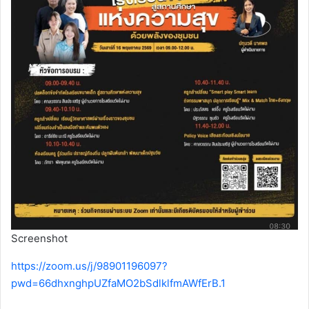
Screenshot
https://zoom.us/j/98901196097?
pwd=66dhxnghpUZfaMO2bSdlklfmAWfErB.1