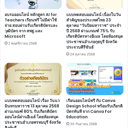
สมัย
ประจำ
ปี
อบรมออนไลน์ หลักสูตร AI for
แบบทดสอบออนไลน์ เนื่องในวัน
2569
Teachers เรียนฟรี ไม่มีค่าใช้
สำคัญของประเทศไทย 23
รับ
จ่าย สอบผ่านรับเกียรติบัตรและ
ตุลาคม “วันปิยมหาราช” ประจำ
เกียรติ
วุฒิบัตร จาก สพฐ.และ
ปี 2568 ผ่านเกณฑ์ 75% รับ
Microsoft
เกียรติบัตรทางอีเมล โดยห้องสมุด
บัตร
ประชาชนอำเภอกุยบุรี จังหวัด
จาก
2 พฤศจิกายน 2568
ประจวบคีรีขันธ์
สพฐ.
24 ตุลาคม 2568
แบบทดสอบออนไลน์ เรื่อง วันนว
เรียนออนไลน์ฟรี กับ Canva
มินทรมหาราช 13 ตุลาคม 2568
Design School พร้อมรับเกียรติ
ผ่านเกณฑ์ 80% รับเกียรติบัตร
บัตรทันที จาก Canva For
ออนไลน์ผ่านอีเมล์ โดยห้องสมุด
Education
ประชาชนอำเภอพรหมบุรี จังหวัด
30 กันยายน 2568
สิงห์บุรี