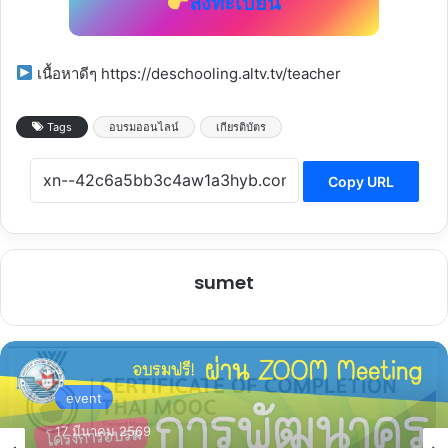
ลงทะเบียน
เนื้อหาดีๆ https://deschooling.altv.tv/teacher
Tags
อบรมออนไลน์
เกียรติบัตร
Copy URL
sumet
event
event