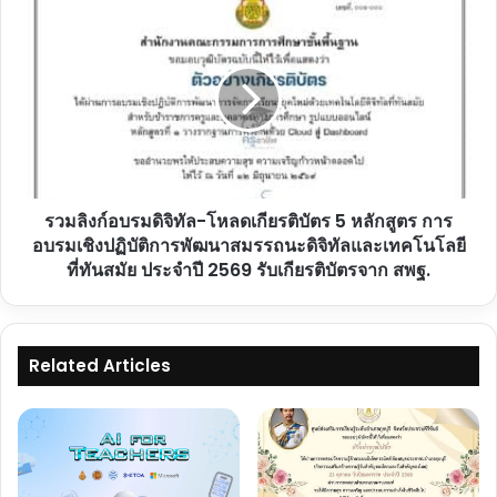
คณาจารย์
รวม
จาก
ลิงก์
คณะ
อบรม
ครุศาสตร์
ดิจิทัล-
จุฬาลงกรณ์
โหลด
มหาวิทยาลัย
เกียรติ
รับ
บัตร
เกียรติ
5
บัตร
หลักสูตร
ฟรี
รวมลิงก์อบรมดิจิทัล-โหลดเกียรติบัตร 5 หลักสูตร การ
การ
จาก
อบรม
อบรมเชิงปฏิบัติการพัฒนาสมรรถนะดิจิทัลและเทคโนโลยี
Google
เชิง
ที่ทันสมัย ประจำปี 2569 รับเกียรติบัตรจาก สพฐ.
ปฏิบัติ
การ
พัฒนา
สมรรถนะ
Related Articles
ดิจิทัล
และ
เทคโนโลยี
ที่
ทัน