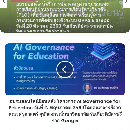
14 มีนาคม 2569
17 มีนาคม 2569
อบรมออนไลน์ฟรี หลักสูตร การเข้าใจดิจิทัล
Digital Literacy ผ่านเกณฑ์รับเกียรติบัตร 15
ชั่วโมงการเรียนรู้ จาก Thai MOOC
อบรมออนไลน์ฟรี การพัฒนาครูผ่านชุมชนแห่ง
อบรม
การเรียนรู้ ผ่านกระบวนการเรียนรู้ทางวิชาชีพ
ออนไลน์
(PLC) เพื่อขับเคลื่อนการจัดการเรียนรู้ผ่าน
ย้อน
กระบวนการคิดขั้นสูงเชิงระบบ GPAS 5 Steps
วันที่ 28 มีนาคม 2569 รับเกียรติบัตร จากสถาบัน
หลัง
พัฒนาคุณภาพวิชาการ พว.
โครงการ
AI
Governance
for
Education
อบรมออนไลน์ย้อนหลัง โครงการ AI Governance for
วัน
ที่
Education วันที่ 12 พฤษภาคม 2569โดยคณาจารย์จาก
12
คณะครุศาสตร์ จุฬาลงกรณ์มหาวิทยาลัย รับเกียรติบัตรฟรี
พฤษภาคม
จาก Google
2569โดย