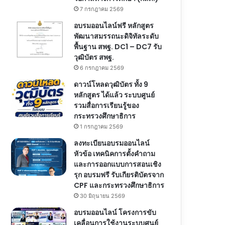
7 กรกฎาคม 2569
อบรมออนไลน์ฟรี หลักสูตร
พัฒนาสมรรถนะดิจิทัลระดับ
พื้นฐาน สพฐ. DC1 – DC7 รับ
วุฒิบัตร สพฐ.
6 กรกฎาคม 2569
ดาวน์โหลดวุฒิบัตร ทั้ง 9
หลักสูตร ได้แล้ว ระบบศูนย์
รวมสื่อการเรียนรู้ของ
กระทรวงศึกษาธิการ
1 กรกฎาคม 2569
ลงทะเบียนอบรมออนไลน์
หัวข้อ เทคนิคการตั้งคำถาม
และการออกแบบการสอนเชิง
รุก อบรมฟรี รับเกียรติบัตรจาก
CPF และกระทรวงศึกษาธิการ
30 มิถุนายน 2569
อบรมออนไลน์ โครงการขับ
เคลื่อนการใช้งานระบบศูนย์