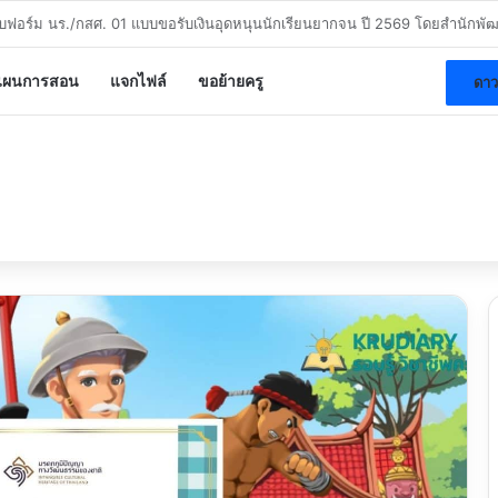
ี หลักสูตรพัฒนาสมรรถนะดิจิทัลระดับพื้นฐาน สพฐ. DC1 – DC7 รับวุฒิบัตร สพฐ
แผนการสอน
แจกไฟล์
ขอย้ายครู
ดาว