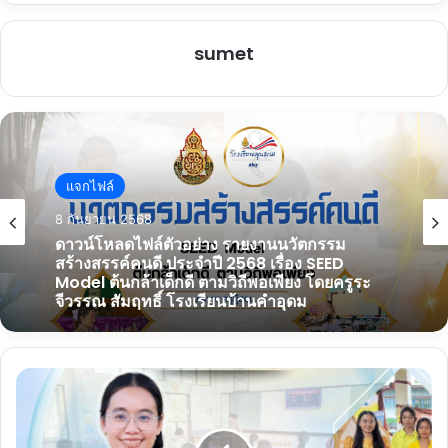
sumet
แจกไฟล์
แจกไฟล์
5 กันยายน 2568
ดาวน์โหลด ชุดเครื่องมือการจัดการเรียนรู้
8 กันยายน 2568
ประเด็นสุขภาพจิต SEL Toolkit ระดับการศึกษา
ขั้นพื้นฐาน
เผย
ดาวน์โหลดไฟล์ตัวอย่าง รายงานนวัตกรรม
แพร่
สร้างสรรค์คนดี ประจำปี 2568 เรื่อง SEED
Model ต้นกล้าเด็กดี ตามวิถีพอเพียง โดยครูระ
ผล
จีวรรณ สัมฤทธิ์ โรงเรียนบ้านคำอุดม
งาน