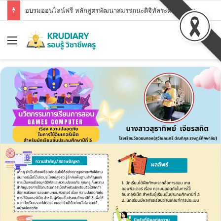
อบรมออนไลน์ฟรี หลักสูตรพัฒนาสมรรถนะดิจิทัลระดับพื้นฐาน สพฐ. DC1 – DC7 รับวุฒิบัตร สพฐ.
Menu
Se