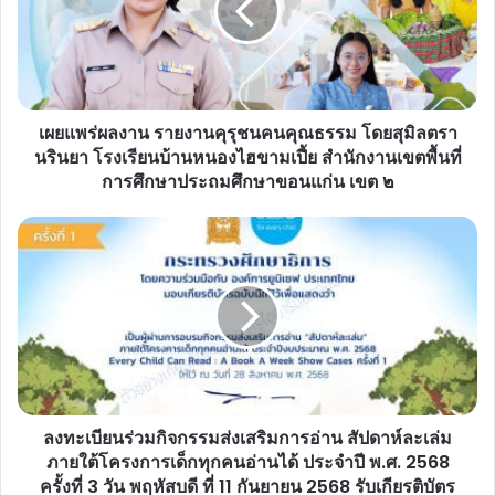
รายงาน
คุรุ
ชน
คน
คุณธรรม
เผยแพร่ผลงาน รายงานคุรุชนคนคุณธรรม โดยสุมิลตรา
โดย
สุ
นรินยา โรงเรียนบ้านหนองไฮขามเปี้ย สำนักงานเขตพื้นที่
มิล
การศึกษาประถมศึกษาขอนแก่น เขต ๒
ตรา
นริน
ลง
ยา
ทะเบียน
โรงเรียน
ร่วม
บ้าน
กิจกรรม
หน
ส่ง
อง
เสริม
ไฮ
การ
ขาม
อ่าน
เปี้ย
สัปดาห์
สำนักงาน
ลงทะเบียนร่วมกิจกรรมส่งเสริมการอ่าน สัปดาห์ละเล่ม
ละ
เขต
เล่ม
ภายใต้โครงการเด็กทุกคนอ่านได้ ประจำปี พ.ศ. 2568
พื้นที่
ภาย
ครั้งที่ 3 วัน พฤหัสบดี ที่ 11 กันยายน 2568 รับเกียรติบัตร