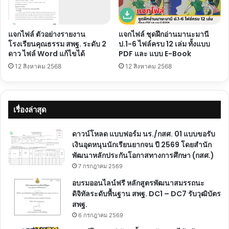
เกียรติ
บัตร
จาก
แจกไฟล์ ตัวอย่างรายงาน
แจกไฟล์ ชุดฝึกอ่านมานะมานี
กระทรวง
โรงเรียนคุณธรรม สพฐ. ระดับ 2
ป.1-6 ไฟล์ครบ 12 เล่ม ทั้งแบบ
ศึกษาธิการ
ดาว ไฟล์ Word แก้ไขได้
PDF และ แบบ E-Book
12 สิงหาคม 2568
12 สิงหาคม 2568
เรื่องล่าสุด
ดาวน์โหลด แบบฟอร์ม นร./กสศ. 01 แบบขอรับ
เงินอุดหนุนนักเรียนยากจน ปี 2569 โดยสำนัก
พัฒนาหลักประกันโอกาสทางการศึกษา (กสศ.)
7 กรกฎาคม 2569
อบรมออนไลน์ฟรี หลักสูตรพัฒนาสมรรถนะ
ดิจิทัลระดับพื้นฐาน สพฐ. DC1 – DC7 รับวุฒิบัตร
สพฐ.
6 กรกฎาคม 2569