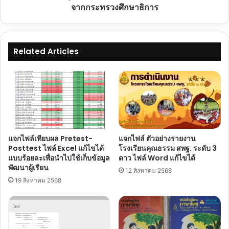
การ
ใต้
จากกระทรวงศึกษาธิการ
ศึกษา
โครงการ
ประถม
เด็ก
ศึกษา
ทุก
ขอนแก่น
คน
Related Articles
เขต
อ่าน
๒
ได้
ประจำ
ปี
พ.ศ.
2568
ครั้ง
ที่
แจกไฟล์เทียบผล Pretest-
แจกไฟล์ ตัวอย่างรายงาน
3
Posttest ไฟล์ Excel แก้ไขได้
โรงเรียนคุณธรรม สพฐ. ระดับ 3
วัน
แบบร้อยละเพื่อนำไปใช้เก็บข้อมูล
ดาว ไฟล์ Word แก้ไขได้
พฤหัสบดี
พัฒนาผู้เรียน
12 สิงหาคม 2568
ที่
19 สิงหาคม 2568
11
กันยายน
2568
รับ