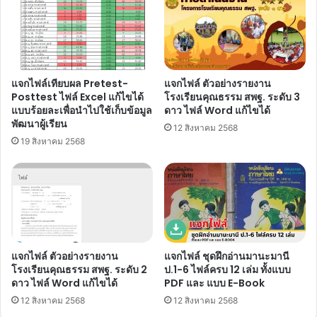
ประจำ
ปี
พ.ศ.
2568
ครั้ง
ที่
แจกไฟล์เทียบผล Pretest-
แจกไฟล์ ตัวอย่างรายงาน
4
Posttest ไฟล์ Excel แก้ไขได้
โรงเรียนคุณธรรม สพฐ. ระดับ 3
วัน
แบบร้อยละเพื่อนำไปใช้เก็บข้อมูล
ดาว ไฟล์ Word แก้ไขได้
พฤหัสบดี
พัฒนาผู้เรียน
12 สิงหาคม 2568
ที่
19 สิงหาคม 2568
18
กันยายน
2568
รับ
เกียรติ
บัตร
จาก
แจกไฟล์ ตัวอย่างรายงาน
แจกไฟล์ ชุดฝึกอ่านมานะมานี
กระทรวง
โรงเรียนคุณธรรม สพฐ. ระดับ 2
ป.1-6 ไฟล์ครบ 12 เล่ม ทั้งแบบ
ศึกษาธิการ
ดาว ไฟล์ Word แก้ไขได้
PDF และ แบบ E-Book
12 สิงหาคม 2568
12 สิงหาคม 2568