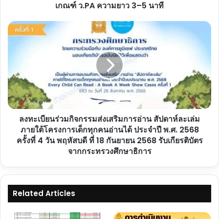
สอน
เกณฑ์ ว.PA ความยาว 3–5 นาที
ตาม
เกณฑ์
ลง
ว.PA
ทะเบียน
ความ
ร่วม
ยาว
กิจกรรม
3–
ส่ง
5
เสริม
นาที
การ
อ่าน
สัปดาห์
ลงทะเบียนร่วมกิจกรรมส่งเสริมการอ่าน สัปดาห์ละเล่ม
ละ
เล่ม
ภายใต้โครงการเด็กทุกคนอ่านได้ ประจำปี พ.ศ. 2568
ภาย
ครั้งที่ 4 วัน พฤหัสบดี ที่ 18 กันยายน 2568 รับเกียรติบัตร
ใต้
จากกระทรวงศึกษาธิการ
โครงการ
เด็ก
ทุก
คน
Related Articles
อ่าน
ได้