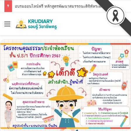
อบรมออนไลน์ฟรี หลักสูตรพัฒนาสมรรถนะดิจิทัลระดับพื้นฐาน สพฐ. DC1 – DC7 รับวุฒิบัตร สพฐ.
Menu
Se