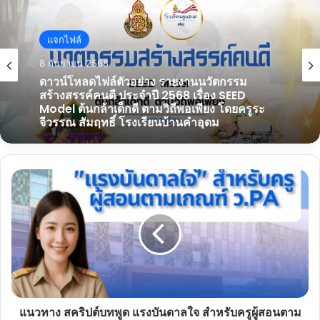
แจกไฟล์
5 กันยายน 2568
ดาวน์โหลด ชุดเครื่องมือการจัดการเรียนรู้
ประเด็นสุขภาพจิต SEL Toolkit ระดับการศึกษา
ขั้นพื้นฐาน
แนวทาง
สคริปต์
บท
พูด
แรง
บันดาล
ใจ
สำหรับ
ครู
แนวทาง สคริปต์บทพูด แรงบันดาลใจ สำหรับครูผู้สอนตาม
ผู้