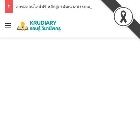
อบรมออนไลน์ฟรี หลักสูตรพัฒนาสมรรถนะดิจิทัลระดับพื้นฐาน สพฐ. DC1 – DC7 รับวุฒิบัตร สพฐ.
Menu
S