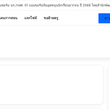
ี หลักสูตรพัฒนาสมรรถนะดิจิทัลระดับพื้นฐาน สพฐ. DC1 – DC7 รับวุฒิบัตร สพฐ
แผนการสอน
แจกไฟล์
ขอย้ายครู
ดาว