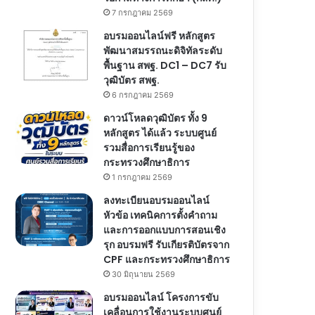
7 กรกฎาคม 2569
อบรมออนไลน์ฟรี หลักสูตร
พัฒนาสมรรถนะดิจิทัลระดับ
พื้นฐาน สพฐ. DC1 – DC7 รับ
วุฒิบัตร สพฐ.
6 กรกฎาคม 2569
ดาวน์โหลดวุฒิบัตร ทั้ง 9
หลักสูตร ได้แล้ว ระบบศูนย์
รวมสื่อการเรียนรู้ของ
กระทรวงศึกษาธิการ
1 กรกฎาคม 2569
ลงทะเบียนอบรมออนไลน์
หัวข้อ เทคนิคการตั้งคำถาม
และการออกแบบการสอนเชิง
รุก อบรมฟรี รับเกียรติบัตรจาก
CPF และกระทรวงศึกษาธิการ
30 มิถุนายน 2569
อบรมออนไลน์ โครงการขับ
เคลื่อนการใช้งานระบบศูนย์