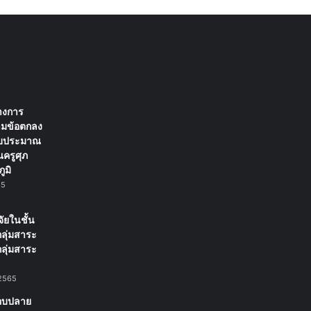
่างการ
มข้อตกลง
งบประมาณ
ครูศุภ
ูมิ
65
ัยในชั้น
กลุ่มสาระ
กลุ่มสาระ
2565
อบปลาย