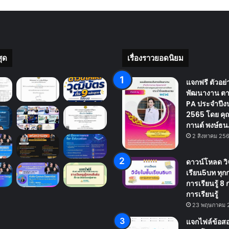
สุด
เรื่องราวยอดนิยม
แจกฟรี ตัวอย
พัฒนางาน ตา
PA ประจำปี
2565 โดย คุณ
กานต์ พงษ์ธนภ
2 สิงหาคม 25
ดาวน์โหลด วิจ
เรียน5บท ทุก
การเรียนรู้ 8 
การเรียนรู้
23 พฤษภาคม 
แจกไฟล์ข้อส