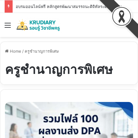
อบรมออนไลน์ฟรี หลักสูตรพัฒนาสมรรถนะดิจิทัลระดับพื้นฐาน สพฐ. DC1 – DC7 รับวุฒิบัตร สพฐ.
Menu
S
Home
/
ครูชำนาญการพิเศษ
ครูชำนาญการพิเศษ