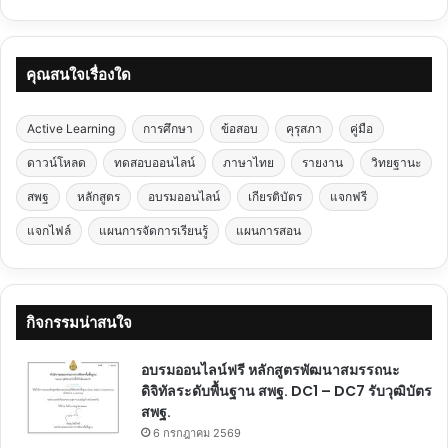
คุณสนใจเรื่องใด
Active Learning
การศึกษา
ข้อสอบ
คุรุสภา
คู่มือ
ดาวน์โหลด
ทดสอบออนไลน์
ภาษาไทย
รายงาน
วิทยฐานะ
สพฐ
หลักสูตร
อบรมออนไลน์
เกียรติบัตร
แจกฟรี
แจกไฟล์
แผนการจัดการเรียนรู้
แผนการสอน
กิจกรรมน่าสนใจ
อบรมออนไลน์ฟรี หลักสูตรพัฒนาสมรรถนะ
ดิจิทัลระดับพื้นฐาน สพฐ. DC1 – DC7 รับวุฒิบัตร
สพฐ.
6 กรกฎาคม 2569