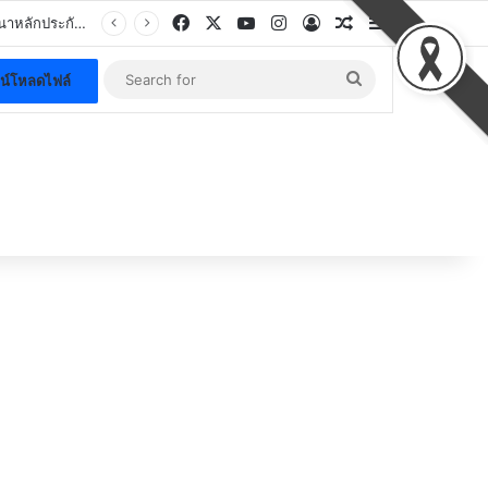
Facebook
X
YouTube
Instagram
Log In
Random Article
Sidebar
.
Search
น์โหลดไฟล์
for