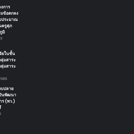
่างการ
มข้อตกลง
งบประมาณ
ครูศุภ
ูมิ
65
ัยในชั้น
กลุ่มสาระ
กลุ่มสาระ
2565
อบปลาย
บันพัฒนา
าร (พว.)
ี
5