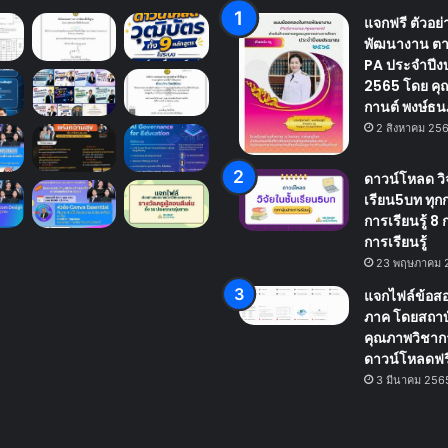
แจกฟรี ตัวอย
พัฒนางาน ตา
PA ประจำปี
2565 โดย คุณ
กานต์ พงษ์ธนภ
2 สิงหาคม 25
ดาวน์โหลด วิจ
เรียน5บท ทุก
การเรียนรู้ 8 
การเรียนรู้
23 พฤษภาคม 
แจกไฟล์ข้อส
ภาค โดยสถา
คุณภาพวิชาก
ดาวน์โหลดฟร
3 มีนาคม 256