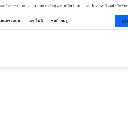
 หลักสูตรพัฒนาสมรรถนะดิจิทัลระดับพื้นฐาน สพฐ. DC1 – DC7 รับวุฒิบัตร สพฐ
แผนการสอน
แจกไฟล์
ขอย้ายครู
ดาว