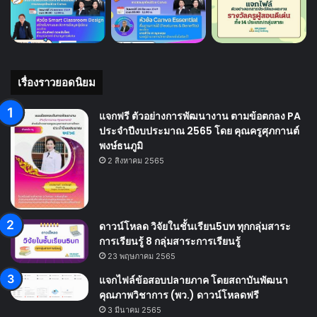
เรื่องราวยอดนิยม
แจกฟรี ตัวอย่างการพัฒนางาน ตามข้อตกลง PA
ประจำปีงบประมาณ 2565 โดย คุณครูศุภกานต์
พงษ์ธนภูมิ
2 สิงหาคม 2565
ดาวน์โหลด วิจัยในชั้นเรียน5บท ทุกกลุ่มสาระ
การเรียนรู้ 8 กลุ่มสาระการเรียนรู้
23 พฤษภาคม 2565
แจกไฟล์ข้อสอบปลายภาค โดยสถาบันพัฒนา
คุณภาพวิชาการ (พว.) ดาวน์โหลดฟรี
3 มีนาคม 2565