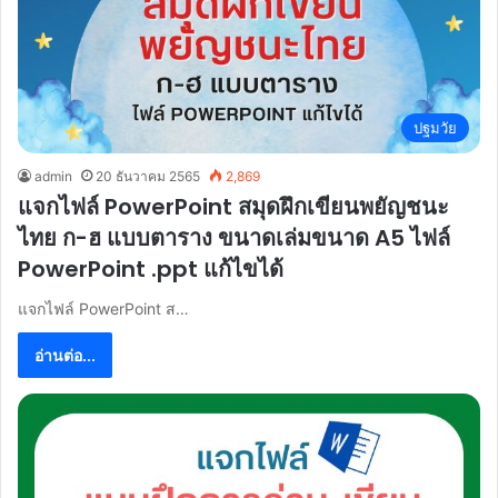
ปฐมวัย
admin
20 ธันวาคม 2565
2,869
แจกไฟล์ PowerPoint สมุดฝึกเขียนพยัญชนะ
ไทย ก-ฮ แบบตาราง ขนาดเล่มขนาด A5 ไฟล์
PowerPoint .ppt แก้ไขได้
แจกไฟล์ PowerPoint ส…
อ่านต่อ...