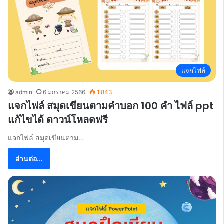
แจกไฟล์
admin
6 มกราคม 2566
1,843
แจกไฟล์ สมุดเขียนตามคำบอก 100 คำ ไฟล์ ppt
แก้ไขได้ ดาวน์โหลดฟรี
แจกไฟล์ สมุดเขียนตาม…
อ่านต่อ...