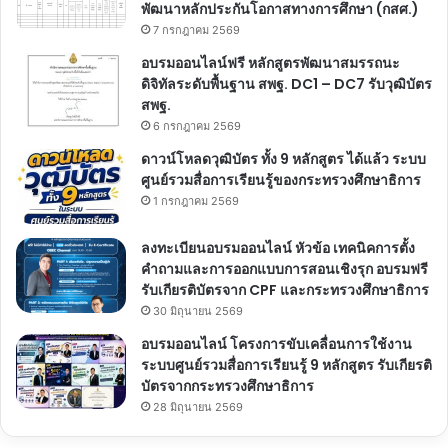
พัฒนาหลักประกันโอกาสทางการศึกษา (กสศ.)
7 กรกฎาคม 2569
อบรมออนไลน์ฟรี หลักสูตรพัฒนาสมรรถนะ
ดิจิทัลระดับพื้นฐาน สพฐ. DC1 – DC7 รับวุฒิบัตร
สพฐ.
6 กรกฎาคม 2569
ดาวน์โหลดวุฒิบัตร ทั้ง 9 หลักสูตร ได้แล้ว ระบบ
ศูนย์รวมสื่อการเรียนรู้ของกระทรวงศึกษาธิการ
1 กรกฎาคม 2569
ลงทะเบียนอบรมออนไลน์ หัวข้อ เทคนิคการตั้ง
คำถามและการออกแบบการสอนเชิงรุก อบรมฟรี
รับเกียรติบัตรจาก CPF และกระทรวงศึกษาธิการ
30 มิถุนายน 2569
อบรมออนไลน์ โครงการขับเคลื่อนการใช้งาน
ระบบศูนย์รวมสื่อการเรียนรู้ 9 หลักสูตร รับเกียรติ
บัตรจากกระทรวงศึกษาธิการ
28 มิถุนายน 2569