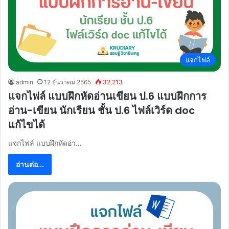
แจกไฟล์
admin
12 ธันวาคม 2565
32,213
แจกไฟล์ แบบฝึกหัดอ่านเขียน ป.6 แบบฝึกการ
อ่าน-เขียน นักเรียน ชั้น ป.6 ไฟล์เวิร์ด doc
แก้ไขได้
แจกไฟล์ แบบฝึกหัดอ่า…
อ่านต่อ...