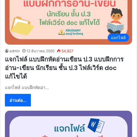
แจกไฟล์
admin
12 ธันวาคม 2565
54,827
แจกไฟล์ แบบฝึกหัดอ่านเขียน ป.3 แบบฝึกการ
อ่าน-เขียน นักเรียน ชั้น ป.3 ไฟล์เวิร์ด doc
แก้ไขได้
แจกไฟล์ แบบฝึกหัดอ่า…
อ่านต่อ...