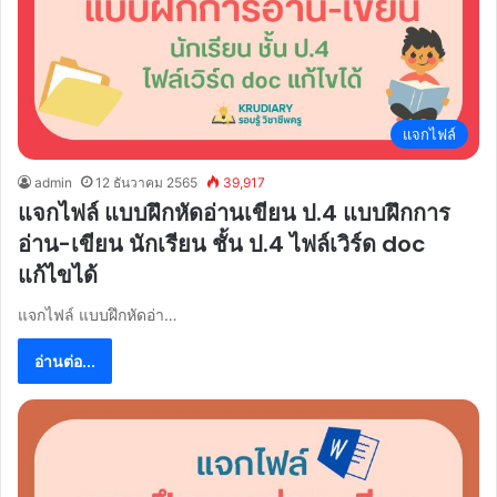
แจกไฟล์
admin
12 ธันวาคม 2565
39,917
แจกไฟล์ แบบฝึกหัดอ่านเขียน ป.4 แบบฝึกการ
อ่าน-เขียน นักเรียน ชั้น ป.4 ไฟล์เวิร์ด doc
แก้ไขได้
แจกไฟล์ แบบฝึกหัดอ่า…
อ่านต่อ...