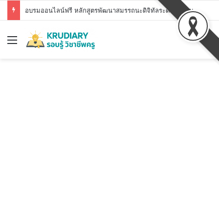
อบรมออนไลน์ฟรี หลักสูตรพัฒนาสมรรถนะดิจิทัลระดับพื้นฐาน สพฐ. DC1 – DC7 รับวุฒิบัตร สพฐ.
Menu
Se