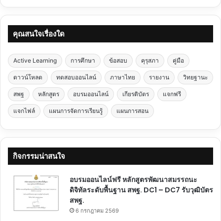
คุณสนใจเรื่องใด
Active Learning
การศึกษา
ข้อสอบ
คุรุสภา
คู่มือ
ดาวน์โหลด
ทดสอบออนไลน์
ภาษาไทย
รายงาน
วิทยฐานะ
สพฐ
หลักสูตร
อบรมออนไลน์
เกียรติบัตร
แจกฟรี
แจกไฟล์
แผนการจัดการเรียนรู้
แผนการสอน
กิจกรรมน่าสนใจ
อบรมออนไลน์ฟรี หลักสูตรพัฒนาสมรรถนะ
ดิจิทัลระดับพื้นฐาน สพฐ. DC1 – DC7 รับวุฒิบัตร
สพฐ.
6 กรกฎาคม 2569