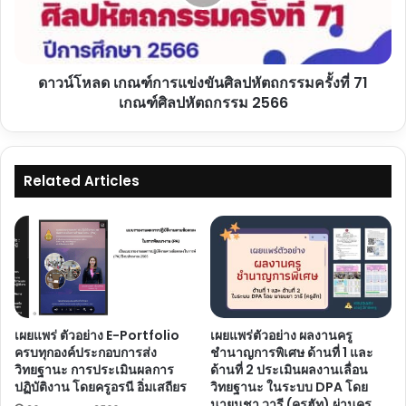
และ
หัตถกรรม
2
ครั้ง
รับ
ที่
เกียรติ
71
บัตร
ดาวน์โหลด เกณฑ์การแข่งขันศิลปหัตถกรรมครั้งที่ 71
เกณฑ์
จาก
ศิลป
เกณฑ์ศิลปหัตถกรรม 2566
คุรุ
หัตถกรรม
สภา
2566
Related Articles
เผยแพร่ ตัวอย่าง E-Portfolio
เผยแพร่ตัวอย่าง ผลงานครู
ครบทุกองค์ประกอบการส่ง
ชำนาญการพิเศษ ด้านที่ 1 และ
วิทยฐานะ การประเมินผลการ
ด้านที่ 2 ประเมินผลงานเลื่อน
ปฏิบัติงาน โดยครูอรนี อิ่มเสถียร
วิทยฐานะ ในระบบ DPA โดย
นายนชา วารี (ครูฮัท) ผ่านครู