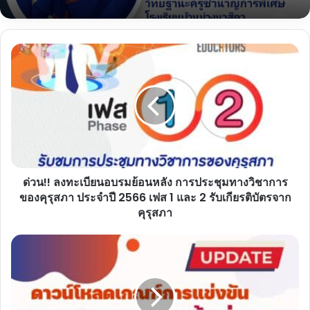
(PA)
แจกไฟล์ รายงานผลกาดำเนินงานตามข้อตกลง
ด่วน!!
พัฒนางาน ว9/2564 ไฟล์เวิร์ด doc แก้ไขได้
ลง
โดยครูฉลาด ไชยสุระ
ทะเบียน
อบรม
ย้อน
หลัง
การ
ประชุม
ทาง
ด่วน!! ลงทะเบียนอบรมย้อนหลัง การประชุมทางวิชาการ
วิชาการ
ของ
ของคุรุสภา ประจำปี 2566 เฟส 1 และ 2 รับเกียรติบัตรจาก
คุรุ
คุรุสภา
สภา
ประจำ
ดาวน์โหลด
ปี
เกณฑ์
2566
การ
เฟส
แข่งขัน
1
ศิลป